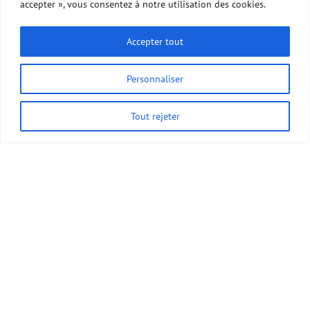
accepter », vous consentez à notre utilisation des cookies.
Accepter tout
Personnaliser
Tout rejeter
PRÉPAREZ-VOUS À
L'AVENTURE
VOYAGE EN SAC À DOS, TREK, ASCENSION,
ESCALADE, CANYONING, MARCHE SUR GLACIER,
RAFTING.., SOYEZ À LA HAUTEUR DE VOTRE