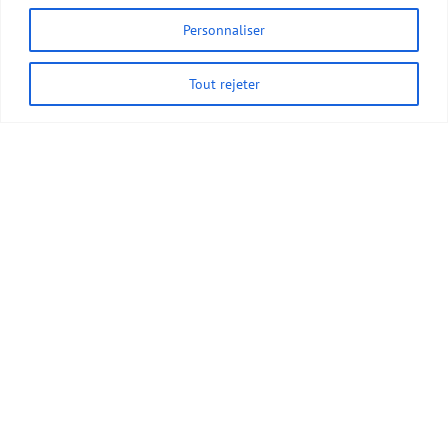
Personnaliser
Tout rejeter
Réserver votre voyage
Durée du voyage
8 JOURS
Jours d’activités :
6 JOURS
Prix/personne –
Hors vols internationaux
1670 €
Niveau