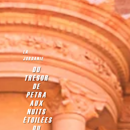
LA
JORDANIE
DU
TRÉSOR
DE
PETRA
AUX
NUITS
ÉTOILÉES
DU